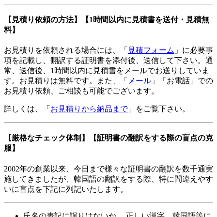
【見積り依頼の方法】【1時間以内に見積書を送付・見積無
料】
お見積りを依頼される場合には、「
見積フォーム
」に必要事
項を記載し、翻訳する証明書を添付後、送信して下さい。通
常、送信後、1時間以内に見積書をメールでお送りしていま
す。お見積りは無料です。また、「
メール
」「お電話」での
お見積り依頼、ご相談も可能でございます。
詳しくは、「
お見積りから納品まで
」をご覧下さい。
【
厳格なチェック体制
】【証明書の翻訳をする際の盲点の克
服】
2002年の創業以来、今日まで様々な証明書の翻訳を数千通実
施してきましたが、韓国語の翻訳をする際、特に間違えやす
いに盲点を下記に列記いたします。
氏名の表記に誤りはないか 。正しい漢字、韓国語等に