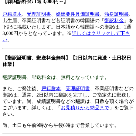
【韓国
語
料金: 1通 3,000円～】
戸籍謄本
、
受理証明書
、
婚姻要件具備証明書
、
独身証明書
、
出生届、卒業証明書など各証明書の韓国語の「
翻訳料金
」を
下記に掲載いたします。日本語から韓国語への翻訳は、1通
3,000円からとなっています。※
詳しくはクリックして下さ
い
。
【翻訳証明書、郵送料金無料】【2日以内に発送・土日祝日
休業】
翻訳証明書、郵送料金は、無料となっています。
また、ご発注後、
戸籍謄本
、
受理証明書
、卒業証明書などの
翻訳は、通常、2日以内に翻訳を完了し、ご指定先に郵送し
ています。尚、成績証明書などの翻訳は、日数を頂く場合が
ございます。詳しくは、「
お見積りから納品まで
」をご覧下
さい。
尚、土日も午前9時から午後6時まで営業しています。