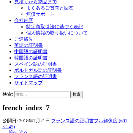
見積りから納品まで
よくあるご質問と回答
無償サポート
会社内容
特定商取引法に基づく表記
個人情報の取り扱いについて
ご連絡先
英語の証明書
中国語の証明書
韓国語の証明書
スペイン語の証明書
ポルトガル語の証明書
フランス語の証明書
サイトマップ
検索:
french_index_7
公開日:
2018年7月21日
フランス語の証明書
フル解像度 (601
× 245)
←
前へ
次へ
→