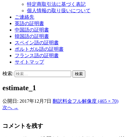
特定商取引法に基づく表記
個人情報の取り扱いについて
ご連絡先
英語の証明書
中国語の証明書
韓国語の証明書
スペイン語の証明書
ポルトガル語の証明書
フランス語の証明書
サイトマップ
検索:
estimate_1
公開日:
2017年12月7日
翻訳料金
フル解像度 (465 × 70)
次へ
→
コメントを残す