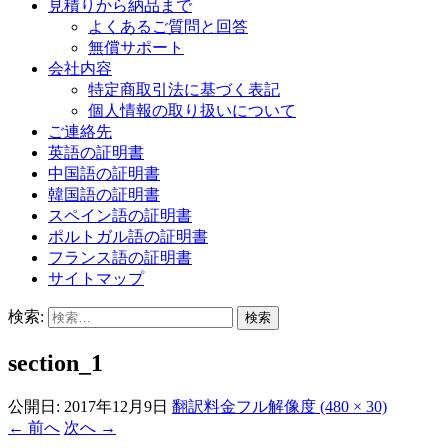
見積りから納品まで
よくあるご質問と回答
無償サポート
会社内容
特定商取引法に基づく表記
個人情報の取り扱いについて
ご連絡先
英語の証明書
中国語の証明書
韓国語の証明書
スペイン語の証明書
ポルトガル語の証明書
フランス語の証明書
サイトマップ
検索:
section_1
公開日:
2017年12月9日
翻訳料金
フル解像度 (480 × 30)
←
前へ
次へ
→