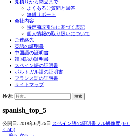
見積りから納品まで
よくあるご質問と回答
無償サポート
会社内容
特定商取引法に基づく表記
個人情報の取り扱いについて
ご連絡先
英語の証明書
中国語の証明書
韓国語の証明書
スペイン語の証明書
ポルトガル語の証明書
フランス語の証明書
サイトマップ
検索:
spanish_top_5
公開日:
2018年6月26日
スペイン語の証明書
フル解像度 (601
× 245)
←
前へ
次へ
→