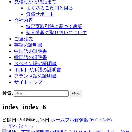
見積りから納品まで
よくあるご質問と回答
無償サポート
会社内容
特定商取引法に基づく表記
個人情報の取り扱いについて
ご連絡先
英語の証明書
中国語の証明書
韓国語の証明書
スペイン語の証明書
ポルトガル語の証明書
フランス語の証明書
サイトマップ
検索:
index_index_6
公開日:
2018年6月26日
ホーム
フル解像度 (601 × 245)
←
前へ
次へ
→