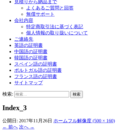
見積りから納品まで
よくあるご質問と回答
無償サポート
会社内容
特定商取引法に基づく表記
個人情報の取り扱いについて
ご連絡先
英語の証明書
中国語の証明書
韓国語の証明書
スペイン語の証明書
ポルトガル語の証明書
フランス語の証明書
サイトマップ
検索:
Index_3
公開日:
2017年11月26日
ホーム
フル解像度 (500 × 160)
←
前へ
次へ
→